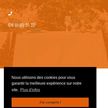
06 81 89 91 32
Nous utilisons des cookies pour vous
© 2026 Côté Réception - SiteWeb réalisé par
Studio
garantir la meilleure expérience sur notre
NouvelleVie
site.
Plus d'infos
J'ai compris !
Accueil
Mentions légales
SiteMap