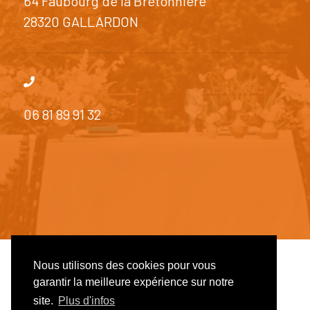
64 Faubourg de la Bretonnière
28320 GALLARDON
06 81 89 91 32
Nous utilisons des cookies pour vous
© 2026 Côté Réception - SiteWeb réalisé par
Studio
garantir la meilleure expérience sur notre
NouvelleVie
site.
Plus d'infos