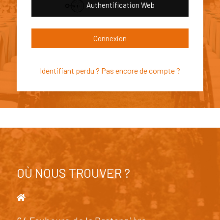
Authentification Web
Connexion
Identifiant perdu ?
Pas encore de compte ?
OÙ NOUS TROUVER ?